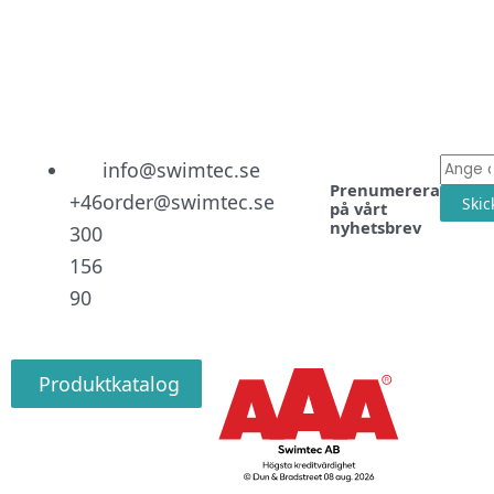
Linked
Facebo
Instag
E-
info@swimtec.se
Prenumerera
post
+46
order@swimtec.se
Skic
på vårt
nyhetsbrev
300
156
90
Produktkatalog