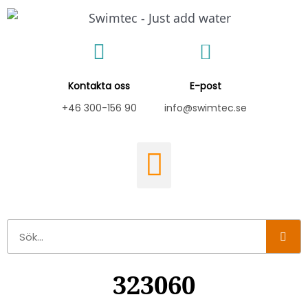
Hoppa
till
innehåll
Kontakta oss
E-post
+46 300-156 90
info@swimtec.se
Sök
323060