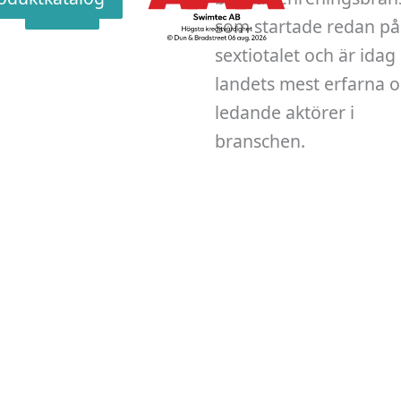
v
Skicka
som startade redan på
sextiotalet och är idag
landets mest erfarna 
ledande aktörer i
branschen.