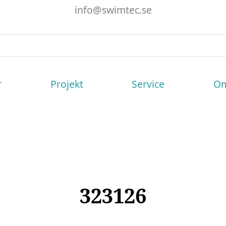
info@swimtec.se
r
Projekt
Service
Om
323126