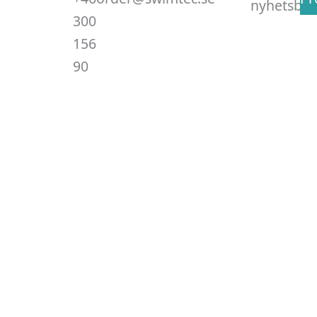
nyhetsbre
300
156
90
.