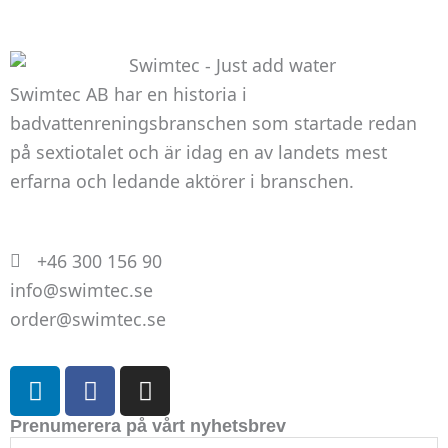
att hemsidan
över huvud
taget ska
Swimtec AB har en historia i
fungera.
badvattenreningsbranschen som startade redan
på sextiotalet och är idag en av landets mest
Statistik
erfarna och ledande aktörer i branschen.
För att vi ska
kunna
förbättra
+46 300 156 90
hemsidans
funktionalitet
info@swimtec.se
och
order@swimtec.se
uppbyggnad,
baserat på
L
F
I
hur
i
a
n
hemsidan
n
c
s
Prenumerera på vårt nyhetsbrev
används.