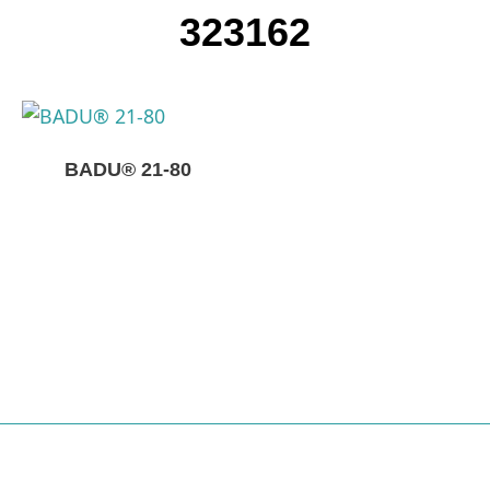
323162
BADU® 21-80
Nödvändiga
Dessa kakor
går inte att
välja bort. De
behövs för