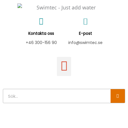
Hoppa
till
innehåll
Kontakta oss
E-post
+46 300-156 90
info@swimtec.se
Sök