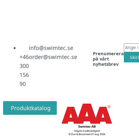
Linked
Facebo
Instag
E-
info@swimtec.se
Prenumerera
post
+46
order@swimtec.se
Skic
på vårt
nyhetsbrev
300
156
90
Produktkatalog