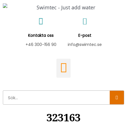
Hoppa
till
innehåll
Kontakta oss
E-post
+46 300-156 90
info@swimtec.se
Sök
323163