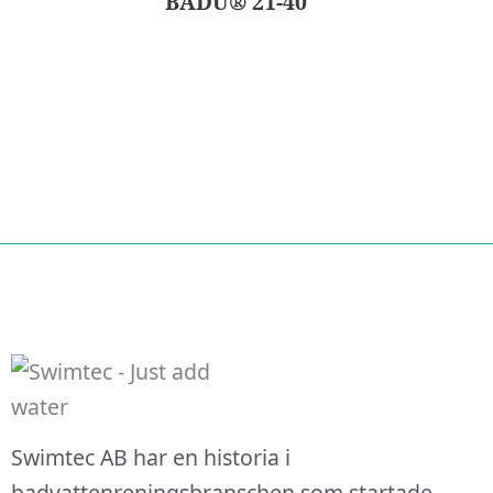
BADU® 21-40
Nödvändiga
Swimtec AB har en historia i
Dessa kakor
badvattenreningsbranschen som startade