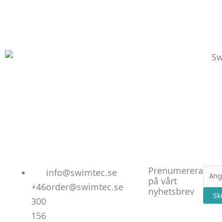
Linked
Facebo
Instag
Prenumerera
E-
info@swimtec.se
på vårt
post
+46
order@swimtec.se
nyhetsbrev
Sk
300
156