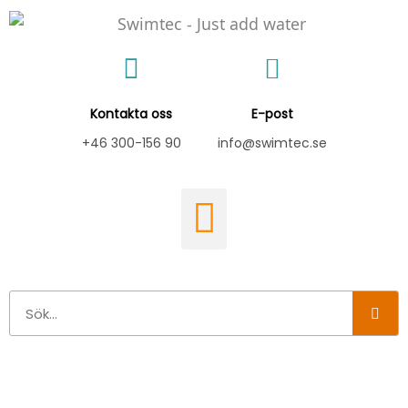
Hoppa
till
innehåll
Kontakta oss
E-post
+46 300-156 90
info@swimtec.se
Sök