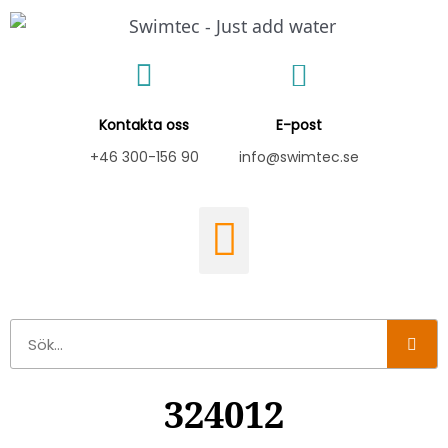
Hoppa
till
innehåll
Kontakta oss
E-post
+46 300-156 90
info@swimtec.se
Sök
324012