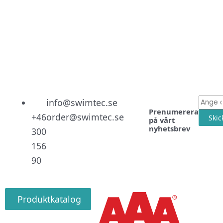
Linked
Facebo
Instag
E-
info@swimtec.se
Prenumerera
post
+46
order@swimtec.se
Skic
på vårt
nyhetsbrev
300
156
90
Produktkatalog