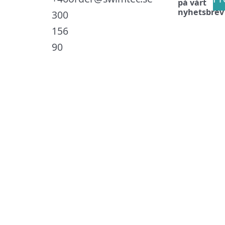
på vårt
nyhetsbrev
300
156
90
.