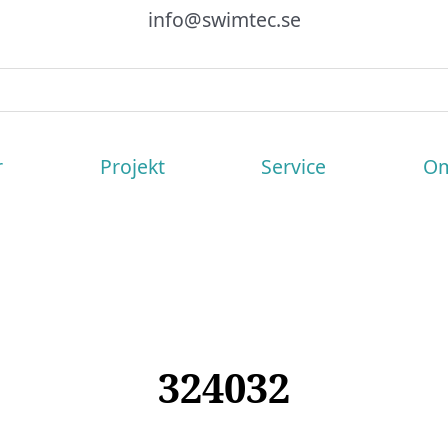
info@swimtec.se
r
Projekt
Service
Om
324032