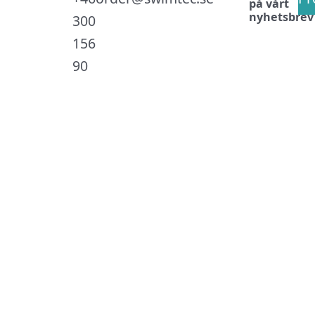
på vårt
nyhetsbrev
300
156
90
.