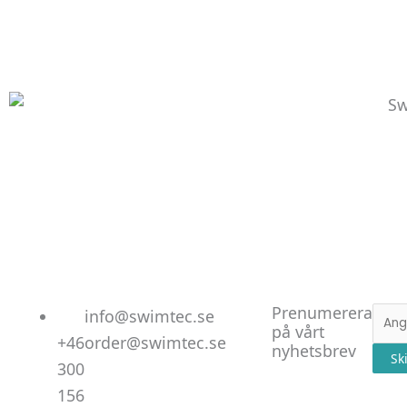
Linked
Facebo
Instag
Prenumerera
E-
info@swimtec.se
på vårt
post
+46
order@swimtec.se
nyhetsbrev
Sk
300
156