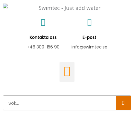
Hoppa
till
innehåll
Kontakta oss
E-post
+46 300-156 90
info@swimtec.se
Sök