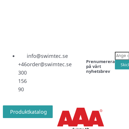
Linked
Facebo
Instag
E-
info@swimtec.se
Prenumerera
post
+46
order@swimtec.se
Skic
på vårt
nyhetsbrev
300
156
90
Produktkatalog