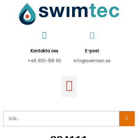
Hoppa
till
innehåll
Kontakta oss
E-post
+46 300-156 90
info@swimtec.se
Sök