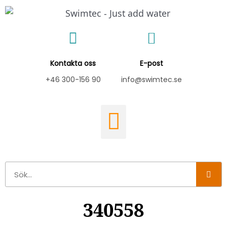
Hoppa
till
innehåll
Kontakta oss
E-post
+46 300-156 90
info@swimtec.se
Sök
340558