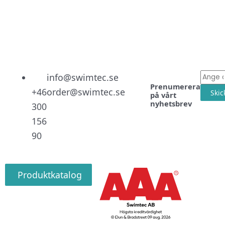
Linked
Facebo
Instag
E-
info@swimtec.se
Prenumerera
post
+46
order@swimtec.se
Skic
på vårt
nyhetsbrev
300
156
90
Produktkatalog