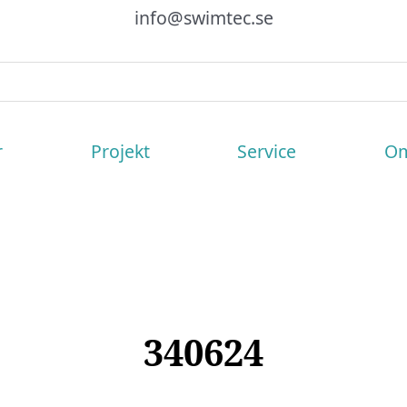
info@swimtec.se
r
Projekt
Service
Om
340624