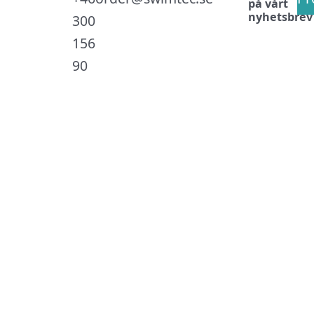
på vårt
nyhetsbrev
300
156
90
.