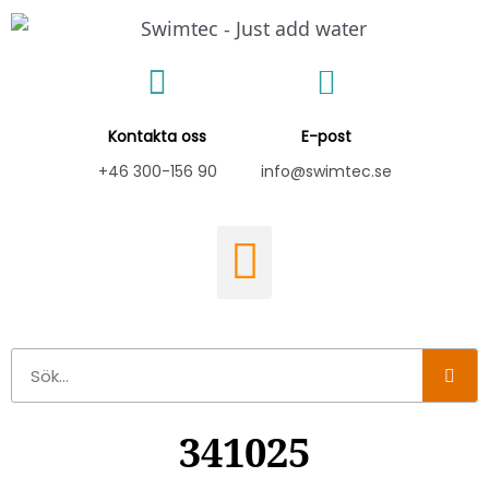
Hoppa
till
innehåll
Kontakta oss
E-post
+46 300-156 90
info@swimtec.se
Sök
341025