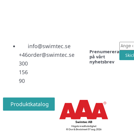
Linked
Facebo
Instag
E-
info@swimtec.se
Prenumerera
post
+46
order@swimtec.se
Skic
på vårt
nyhetsbrev
300
156
90
Produktkatalog