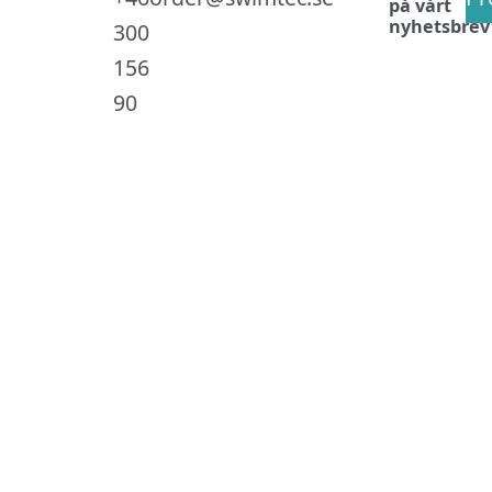
på vårt
nyhetsbrev
300
156
90
.