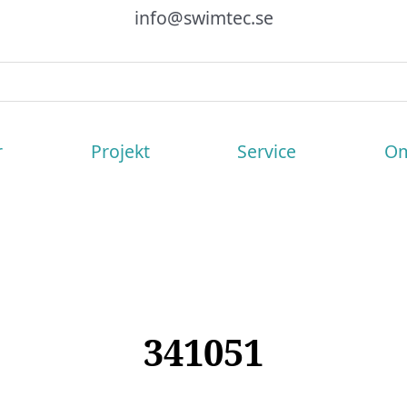
info@swimtec.se
r
Projekt
Service
Om
341051