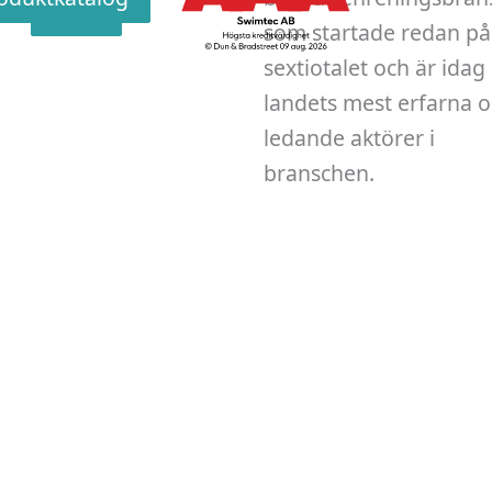
v
Skicka
som startade redan på
sextiotalet och är idag
landets mest erfarna 
ledande aktörer i
branschen.