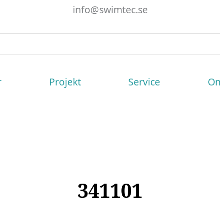
info@swimtec.se
r
Projekt
Service
Om
341101