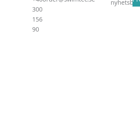
nyhetsbre
300
156
90
.