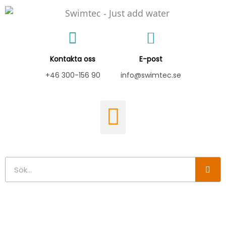
Hoppa
till
innehåll
Kontakta oss
E-post
+46 300-156 90
info@swimtec.se
Sök