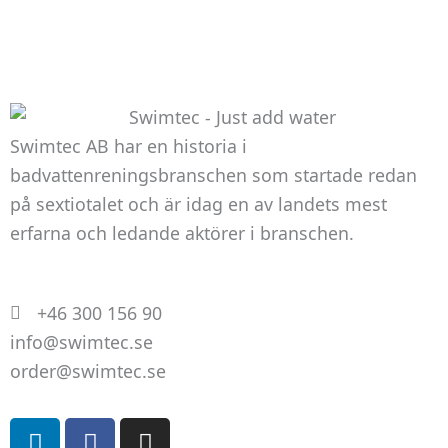
att hemsidan
över huvud
taget ska
fungera.
Swimtec AB har en historia i
Statistik
badvattenreningsbranschen som startade redan
För att vi ska
på sextiotalet och är idag en av landets mest
kunna
erfarna och ledande aktörer i branschen.
förbättra
hemsidans
funktionalitet
och
+46 300 156 90
uppbyggnad,
info@swimtec.se
baserat på
order@swimtec.se
hur
hemsidan
L
F
I
används.