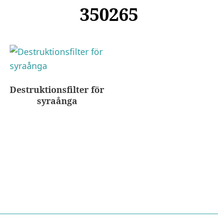
350265
Destruktionsfilter för
syraånga
Nödvändiga
Dessa kakor
går inte att
välja bort. De
behövs för