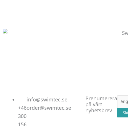
Linked
Facebo
Instag
Prenumerera
E-
info@swimtec.se
på vårt
post
+46
order@swimtec.se
nyhetsbrev
Sk
300
156