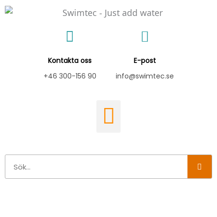
Hoppa
till
innehåll
Kontakta oss
E-post
+46 300-156 90
info@swimtec.se
Sök