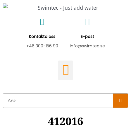
Hoppa
till
innehåll
Kontakta oss
E-post
+46 300-156 90
info@swimtec.se
Sök
412016