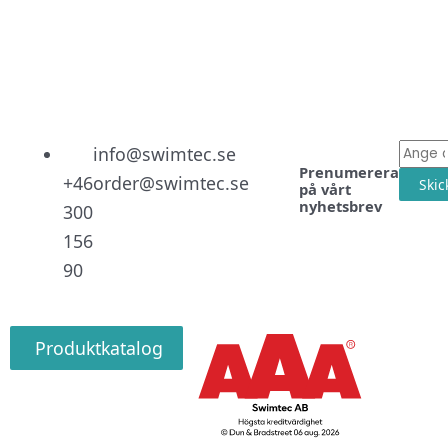
Linked
Facebo
Instag
E-
info@swimtec.se
Prenumerera
post
+46
order@swimtec.se
Skic
på vårt
nyhetsbrev
300
156
90
Produktkatalog