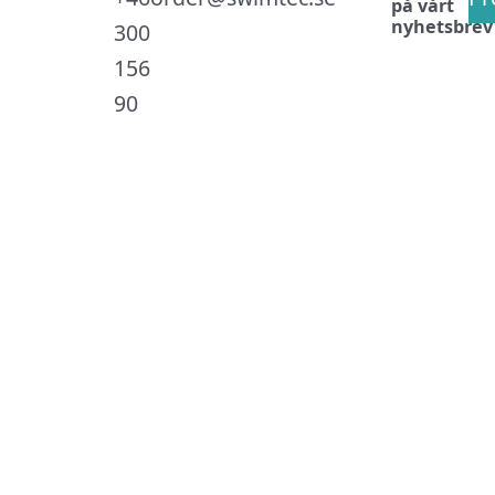
på vårt
nyhetsbrev
300
156
90
.