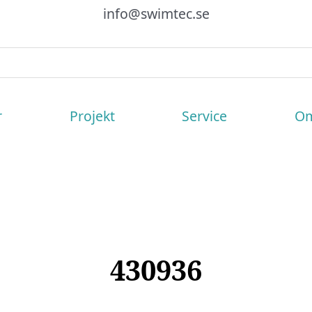
info@swimtec.se
r
Projekt
Service
Om
430936