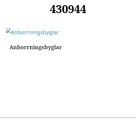
430944
Anborrningsbyglar
Nödvändiga
Dessa kakor
går inte att
välja bort. De
behövs för