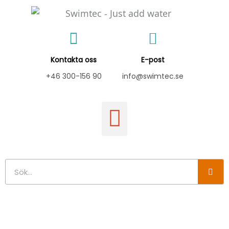
Hoppa
till
innehåll
Kontakta oss
E-post
+46 300-156 90
info@swimtec.se
Sök