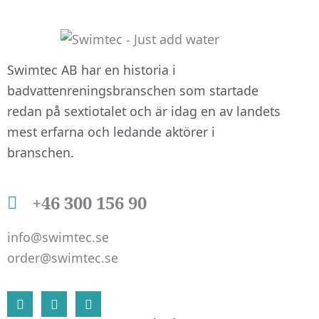
att hemsidan
över huvud
taget ska
fungera.
Swimtec AB har en historia i
badvattenreningsbranschen som startade
redan på sextiotalet och är idag en av landets
Statistik
mest erfarna och ledande aktörer i
För att vi ska
branschen.
kunna
förbättra
hemsidans
+46 300 156 90
funktionalitet
och
info@swimtec.se
uppbyggnad,
baserat på
order@swimtec.se
hur
hemsidan
L
F
I
används.
i
a
n