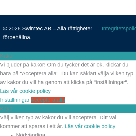
© 2026 Swimtec AB – Alla rättigheter
Integritetspoli
förbehållna.
Kakor
Vi bjuder på kakor! Om du tycker det är ok, klickar du
bara på "Acceptera alla". Du kan såklart välja vilken typ
av kakor du vill ha genom att klicka på "Inställningar".
Läs vår cookie policy
Inställningar
Acceptera alla
Kakor
Välj vilken typ av kakor du vill acceptera. Ditt val
kommer att sparas i ett år.
Läs vår cookie policy
Nödvändiga