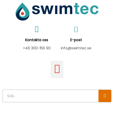
Hoppa
till
innehåll
Kontakta oss
E-post
+46 300-156 90
info@swimtec.se
Sök