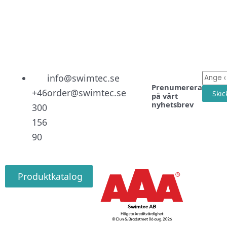
Linked
Facebo
Instag
E-
info@swimtec.se
Prenumerera
post
+46
order@swimtec.se
Skic
på vårt
nyhetsbrev
300
156
90
Produktkatalog