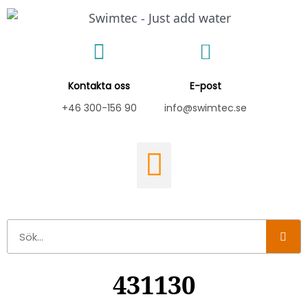
Hoppa
till
innehåll
Kontakta oss
E-post
+46 300-156 90
info@swimtec.se
Sök
431130