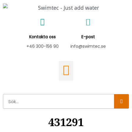
Hoppa
till
innehåll
Kontakta oss
E-post
+46 300-156 90
info@swimtec.se
Sök
431291