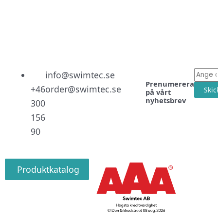
Linked
Facebo
Instag
E-
info@swimtec.se
Prenumerera
post
+46
order@swimtec.se
Skic
på vårt
nyhetsbrev
300
156
90
Produktkatalog