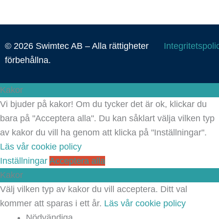
© 2026 Swimtec AB – Alla rättigheter
Integritetspoli
förbehållna.
Kakor
Vi bjuder på kakor! Om du tycker det är ok, klickar du
bara på "Acceptera alla". Du kan såklart välja vilken typ
av kakor du vill ha genom att klicka på "Inställningar".
Läs vår cookie policy
Inställningar
Acceptera alla
Kakor
Välj vilken typ av kakor du vill acceptera. Ditt val
kommer att sparas i ett år.
Läs vår cookie policy
Nödvändiga