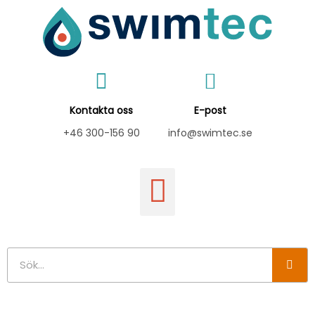
Hoppa
till
innehåll
Kontakta oss
E-post
+46 300-156 90
info@swimtec.se
Sök