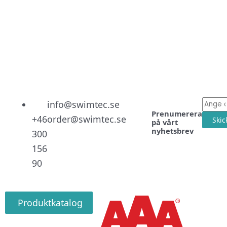
Linked
Facebo
Instag
E-
info@swimtec.se
Prenumerera
post
+46
order@swimtec.se
Skic
på vårt
nyhetsbrev
300
156
90
Produktkatalog