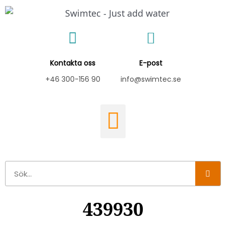
Hoppa
till
innehåll
Kontakta oss
E-post
+46 300-156 90
info@swimtec.se
Sök
439930