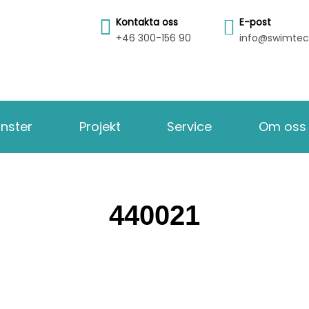
Kontakta oss
E-post
+46 300-156 90
info@swimtec
änster
Projekt
Service
Om oss
440021