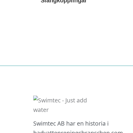
Slangkopplingar
Nödvändiga
Swimtec AB har en historia i
Dessa kakor
badvattenreningsbranschen som