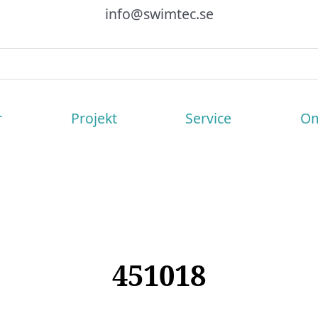
info@swimtec.se
r
Projekt
Service
Om
451018