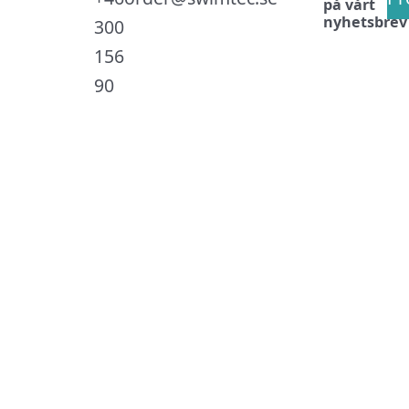
på vårt
nyhetsbrev
300
156
90
.