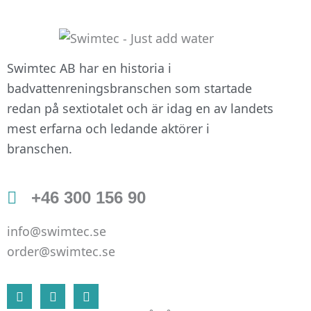
att hemsidan
över huvud
taget ska
fungera.
Swimtec AB har en historia i
badvattenreningsbranschen som startade
redan på sextiotalet och är idag en av landets
Statistik
mest erfarna och ledande aktörer i
För att vi ska
branschen.
kunna
förbättra
hemsidans
+46 300 156 90
funktionalitet
och
info@swimtec.se
uppbyggnad,
baserat på
order@swimtec.se
hur
hemsidan
L
F
I
används.
i
a
n