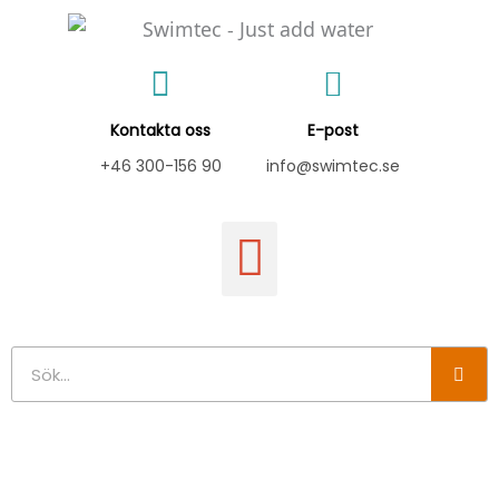
Hoppa
till
innehåll
Kontakta oss
E-post
+46 300-156 90
info@swimtec.se
Sök