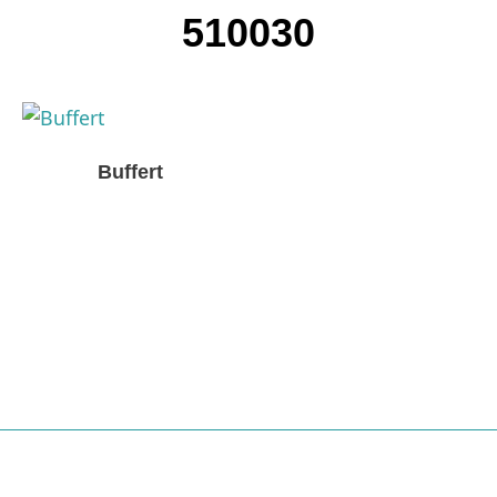
510030
Buffert
Nödvändiga
Dessa kakor
går inte att
välja bort. De
behövs för