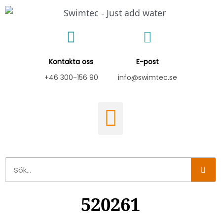
Hoppa
till
innehåll
Kontakta oss
E-post
+46 300-156 90
info@swimtec.se
Sök
520261