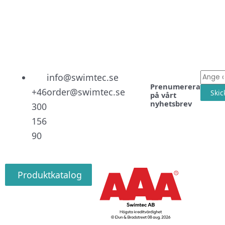
Linked
Facebo
Instag
E-
info@swimtec.se
Prenumerera
post
+46
order@swimtec.se
Skic
på vårt
nyhetsbrev
300
156
90
Produktkatalog