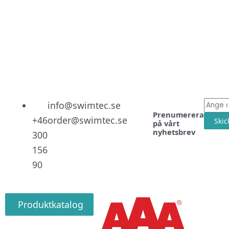
Linked
Facebo
Instag
E-
info@swimtec.se
Prenumerera
post
+46
order@swimtec.se
Skic
på vårt
nyhetsbrev
300
156
90
Produktkatalog