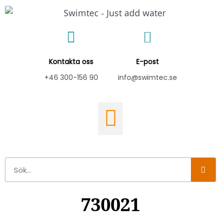
Hoppa
till
innehåll
Kontakta oss
E-post
+46 300-156 90
info@swimtec.se
Sök
730021