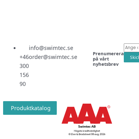
Linked
Facebo
Instag
E-
info@swimtec.se
Prenumerera
post
+46
order@swimtec.se
Skic
på vårt
nyhetsbrev
300
156
90
Produktkatalog