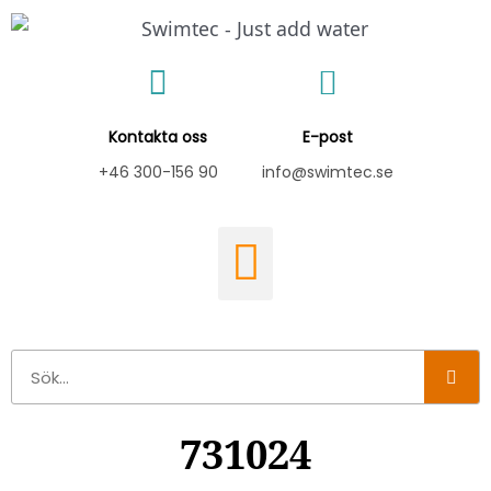
Hoppa
till
innehåll
Kontakta oss
E-post
+46 300-156 90
info@swimtec.se
Sök
731024