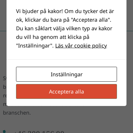
Vi bjuder på kakor! Om du tycker det är
ok, klickar du bara på "Acceptera alla".
Du kan såklart välja vilken typ av kakor
du vill ha genom att klicka på
"Inställningar".
Läs vår cookie policy
Inställningar
Swimtec AB har en historia i
badvattenreningsbranschen som startade
Acceptera alla
redan på sextiotalet och är idag en av landets
mest erfarna och ledande aktörer i
branschen.