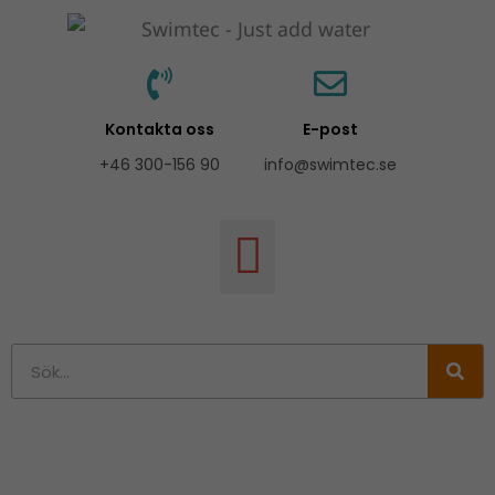
Hoppa
till
innehåll
Kontakta oss
E-post
+46 300-156 90
info@swimtec.se
Sök