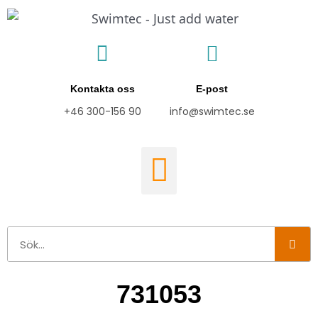
Hoppa
till
innehåll
Kontakta oss
E-post
+46 300-156 90
info@swimtec.se
Sök
731053