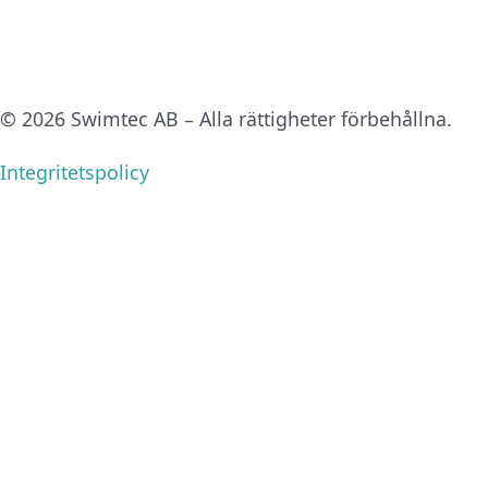
Upplevelse
För att vår
hemsida ska
© 2026 Swimtec AB – Alla rättigheter förbehållna.
prestera så
bra som
Integritetspolicy
möjligt under
ditt besök.
Om du nekar
de här
kakorna
kommer viss
funktionalitet
att försvinna
från
hemsidan.