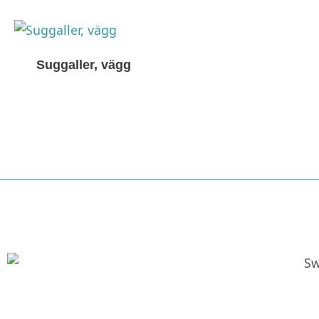
Suggaller, vägg
Nödvändiga
Dessa kakor
går inte att
välja bort. De
behövs för