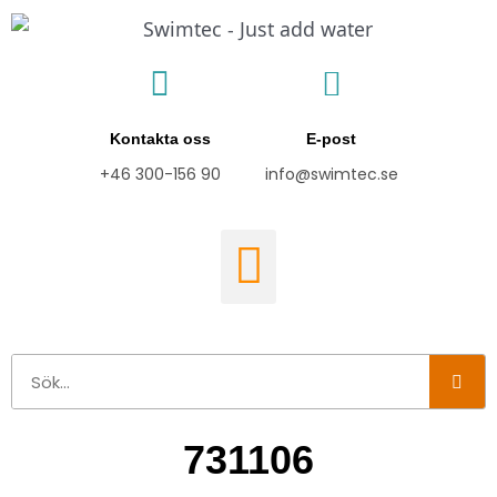
Hoppa
till
innehåll
Kontakta oss
E-post
+46 300-156 90
info@swimtec.se
Sök
731106