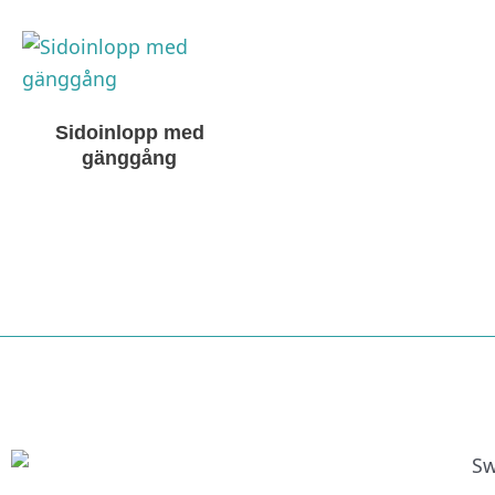
Sidoinlopp med
gänggång
Nödvändiga
Dessa kakor
går inte att
välja bort. De
behövs för