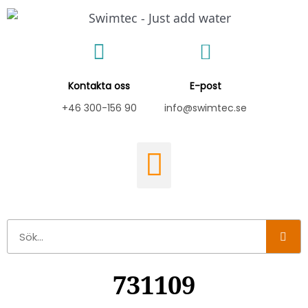
Hoppa
till
innehåll
Kontakta oss
E-post
+46 300-156 90
info@swimtec.se
Sök
731109