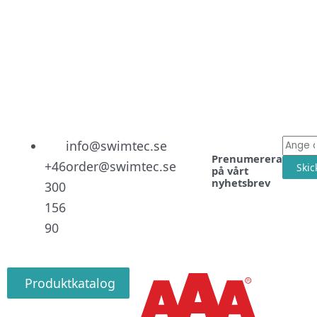
Linked
Facebo
Instag
E-
info@swimtec.se
Prenumerera
post
+46
order@swimtec.se
Skic
på vårt
nyhetsbrev
300
156
90
Produktkatalog