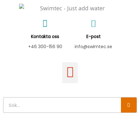
Hoppa
till
innehåll
Kontakta oss
E-post
+46 300-156 90
info@swimtec.se
Sök