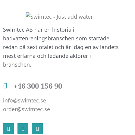
att hemsidan
över huvud
taget ska
fungera.
Swimtec AB har en historia i
badvattenreningsbranschen som startade
redan på sextiotalet och är idag en av landets
Statistik
mest erfarna och ledande aktörer i
För att vi ska
branschen.
kunna
förbättra
hemsidans
+46 300 156 90
funktionalitet
och
info@swimtec.se
uppbyggnad,
baserat på
order@swimtec.se
hur
hemsidan
L
F
I
används.
i
a
n