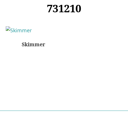
731210
Skimmer
Nödvändiga
Dessa kakor
går inte att
välja bort. De
behövs för