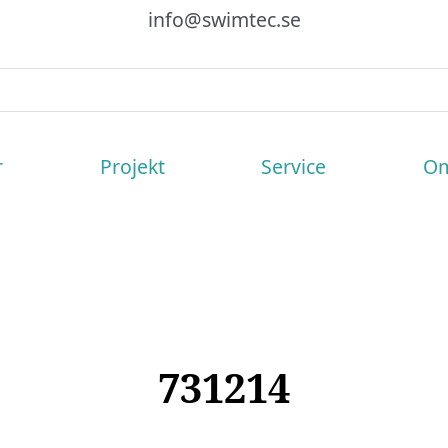
info@swimtec.se
r
Projekt
Service
Om
731214