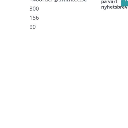
på vårt
nyhetsbrev
300
156
90
.