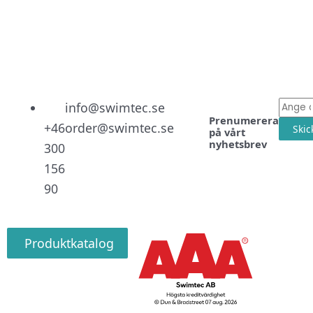
Linked
Facebo
Instag
E-
info@swimtec.se
Prenumerera
post
+46
order@swimtec.se
Skic
på vårt
nyhetsbrev
300
156
90
Produktkatalog