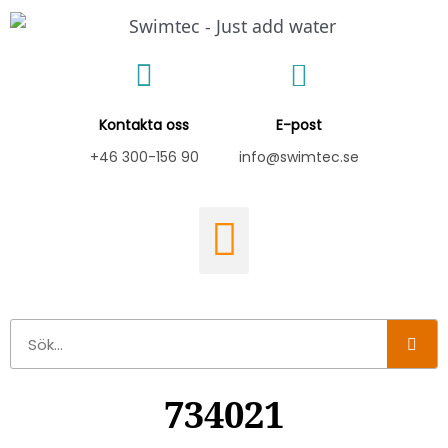
Hoppa
till
innehåll
Kontakta oss
E-post
+46 300-156 90
info@swimtec.se
Sök
734021