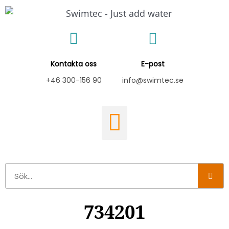
Hoppa
till
innehåll
Kontakta oss
E-post
+46 300-156 90
info@swimtec.se
Sök
734201