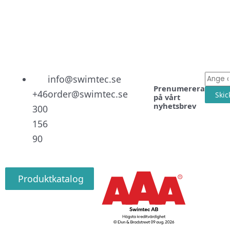
Linked
Facebo
Instag
E-
info@swimtec.se
Prenumerera
post
+46
order@swimtec.se
Skic
på vårt
nyhetsbrev
300
156
90
Produktkatalog