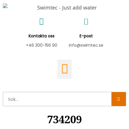
Hoppa
till
innehåll
Kontakta oss
E-post
+46 300-156 90
info@swimtec.se
Sök
734209