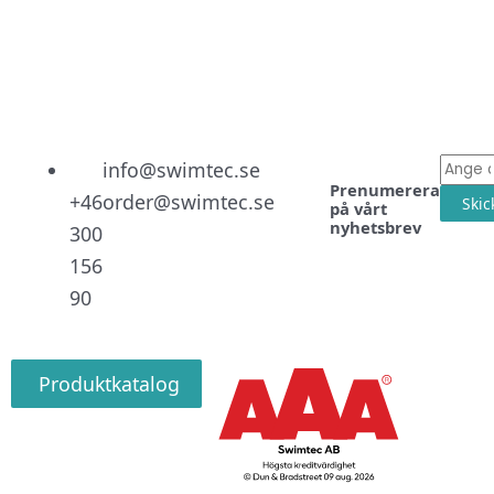
Linked
Facebo
Instag
E-
info@swimtec.se
Prenumerera
post
+46
order@swimtec.se
Skic
på vårt
nyhetsbrev
300
156
90
Produktkatalog