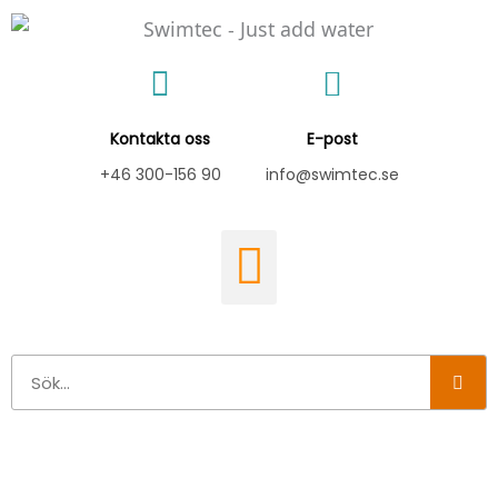
Hoppa
till
innehåll
Kontakta oss
E-post
+46 300-156 90
info@swimtec.se
Sök