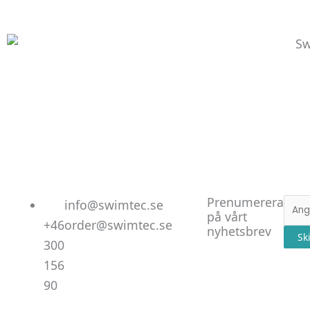
Linked
Facebo
Instag
Prenumerera
E-
info@swimtec.se
på vårt
post
+46
order@swimtec.se
nyhetsbrev
Sk
300
156
90