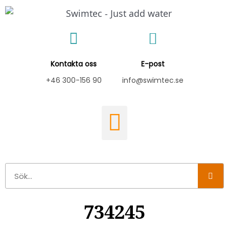
Hoppa
till
innehåll
Kontakta oss
E-post
+46 300-156 90
info@swimtec.se
Sök
734245