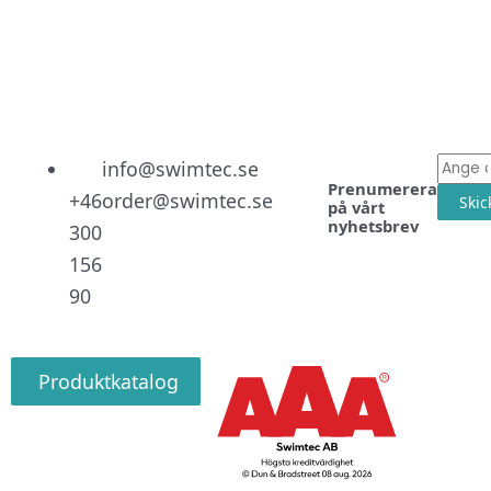
Linked
Facebo
Instag
E-
info@swimtec.se
Prenumerera
post
+46
order@swimtec.se
Skic
på vårt
nyhetsbrev
300
156
90
Produktkatalog