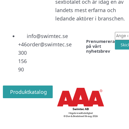
sextiotalet och är idag en av
landets mest erfarna och
ledande aktörer i branschen.
Linked
Facebo
Instag
E-
info@swimtec.se
Prenumerera
post
+46
order@swimtec.se
Skic
på vårt
nyhetsbrev
300
156
90
Produktkatalog