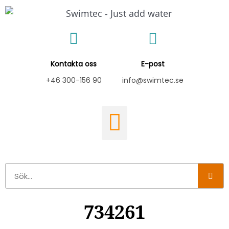
Hoppa
till
innehåll
Kontakta oss
E-post
+46 300-156 90
info@swimtec.se
Sök
734261