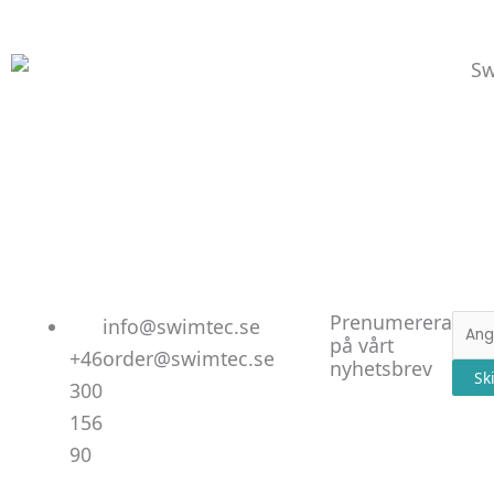
Linked
Facebo
Instag
Prenumerera
E-
info@swimtec.se
på vårt
post
+46
order@swimtec.se
nyhetsbrev
Sk
300
156
90