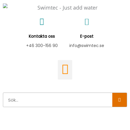
Hoppa
till
innehåll
Kontakta oss
E-post
+46 300-156 90
info@swimtec.se
Sök