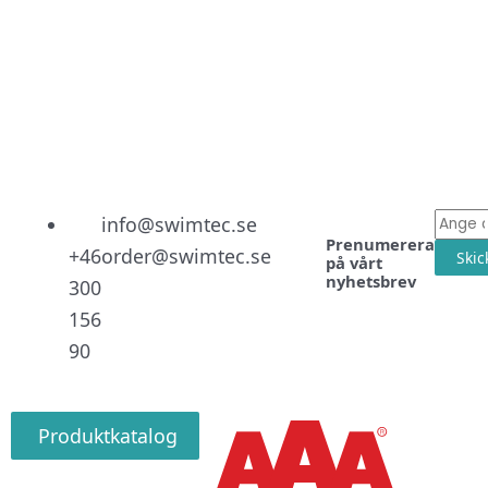
Linked
Facebo
Instag
E-
info@swimtec.se
Prenumerera
post
+46
order@swimtec.se
Skic
på vårt
nyhetsbrev
300
156
90
Produktkatalog