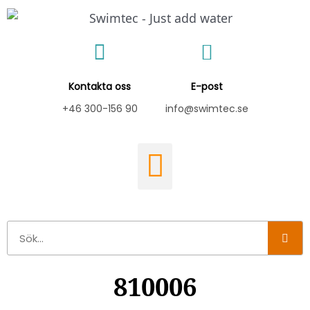
Hoppa
till
innehåll
Kontakta oss
E-post
+46 300-156 90
info@swimtec.se
Sök
810006