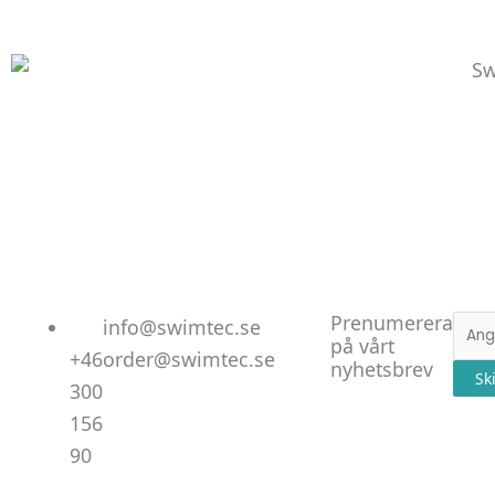
Linked
Facebo
Instag
Prenumerera
E-
info@swimtec.se
på vårt
post
+46
order@swimtec.se
nyhetsbrev
Sk
300
156
90