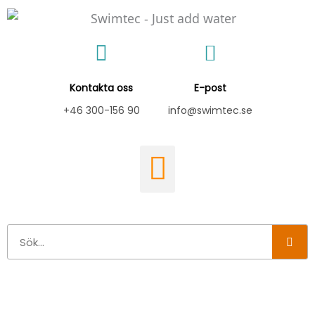
Hoppa
till
innehåll
Kontakta oss
E-post
+46 300-156 90
info@swimtec.se
Sök