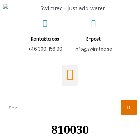
Hoppa
till
innehåll
Kontakta oss
E-post
+46 300-156 90
info@swimtec.se
Sök
810030