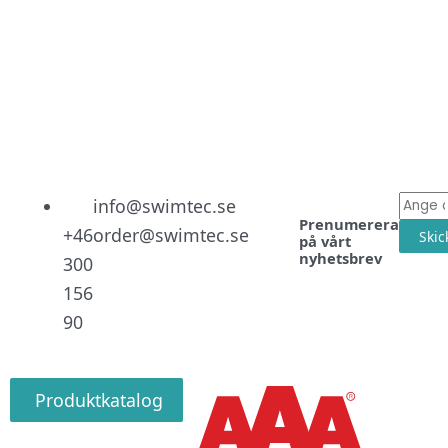
Linked
Facebo
Instag
E-
info@swimtec.se
Prenumerera
post
+46
order@swimtec.se
Skic
på vårt
nyhetsbrev
300
156
90
Produktkatalog