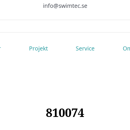
info@swimtec.se
r
Projekt
Service
Om
810074