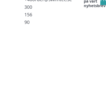
på vårt
nyhetsbrev
300
156
90
.