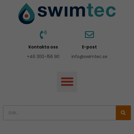
Hoppa
till
innehåll
Kontakta oss
E-post
+46 300-156 90
info@swimtec.se
Sök