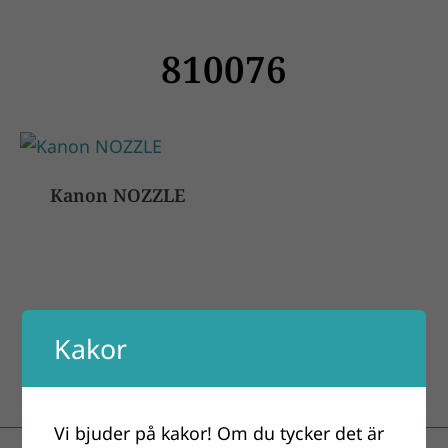
810076
Kanon NOZZLE
Kakor
Vi bjuder på kakor! Om du tycker det är