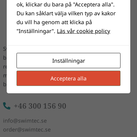
ok, klickar du bara på "Acceptera alla".
Du kan såklart välja vilken typ av kakor
du vill ha genom att klicka på
"Inställningar".
Läs vår cookie policy
Swimtec AB har en historia i
badvattenreningsbranschen som startade
Inställningar
redan på sextiotalet och är idag en av landets
mest erfarna och ledande aktörer i
Acceptera alla
branschen.
+46 300 156 90
info@swimtec.se
order@swimtec.se